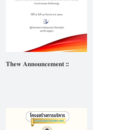
𝐓𝐡𝐞𝐰 𝐀𝐧𝐧𝐨𝐮𝐧𝐜𝐞𝐦𝐞𝐧𝐭 ::