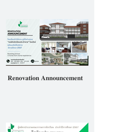
ศึกษา 2567ภายใต้หลักปฏิบัติ
ของโรงเรียนที่ว่า ""𝘽𝒆 𝑻𝙝𝒆
𝑩𝙚𝒔𝙩 𝙔𝒐𝙪 𝘾𝒂𝙣 𝘽𝒆 ดีที่สุดใน
แบบที่คุณเป็น"
𝐑𝐞𝐧𝐨𝐯𝐚𝐭𝐢𝐨𝐧 𝐀𝐧𝐧𝐨𝐮𝐧𝐜𝐞𝐦𝐞𝐧𝐭