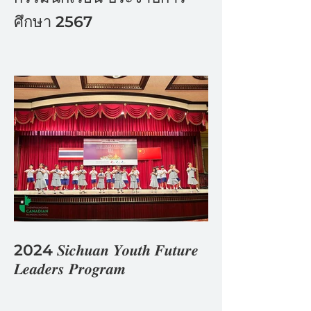
ศึกษา 2567
2024 𝑺𝒊𝒄𝒉𝒖𝒂𝒏 𝒀𝒐𝒖𝒕𝒉 𝑭𝒖𝒕𝒖𝒓𝒆
𝑳𝒆𝒂𝒅𝒆𝒓𝒔 𝑷𝒓𝒐𝒈𝒓𝒂𝒎