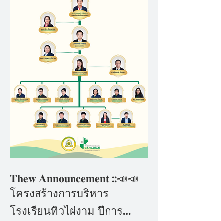
𝐓𝐡𝐞𝐰 𝐀𝐧𝐧𝐨𝐮𝐧𝐜𝐞𝐦𝐞𝐧𝐭 ::📣📣
โครงสร้างการบริหาร
โรงเรียนทิวไผ่งาม ปีการ