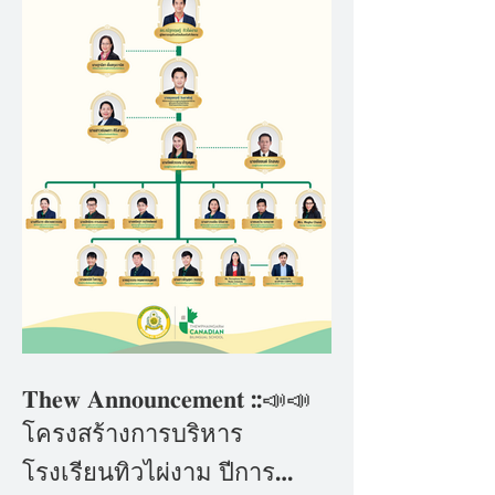
𝐓𝐡𝐞𝐰 𝐀𝐧𝐧𝐨𝐮𝐧𝐜𝐞𝐦𝐞𝐧𝐭 ::📣📣
โครงสร้างการบริหาร
โรงเรียนทิวไผ่งาม ปีการ