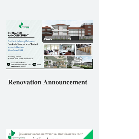
ศึกษา 2567ภายใต้หลักปฏิบัติ
ของโรงเรียนที่ว่า ""𝘽𝒆 𝑻𝙝𝒆
𝑩𝙚𝒔𝙩 𝙔𝒐𝙪 𝘾𝒂𝙣 𝘽𝒆 ดีที่สุดใน
แบบที่คุณเป็น"
𝐑𝐞𝐧𝐨𝐯𝐚𝐭𝐢𝐨𝐧 𝐀𝐧𝐧𝐨𝐮𝐧𝐜𝐞𝐦𝐞𝐧𝐭