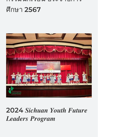
ศึกษา 2567
2024 𝑺𝒊𝒄𝒉𝒖𝒂𝒏 𝒀𝒐𝒖𝒕𝒉 𝑭𝒖𝒕𝒖𝒓𝒆
𝑳𝒆𝒂𝒅𝒆𝒓𝒔 𝑷𝒓𝒐𝒈𝒓𝒂𝒎