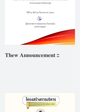
𝐓𝐡𝐞𝐰 𝐀𝐧𝐧𝐨𝐮𝐧𝐜𝐞𝐦𝐞𝐧𝐭 ::