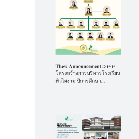
𝐓𝐡𝐞𝐰 𝐀𝐧𝐧𝐨𝐮𝐧𝐜𝐞𝐦𝐞𝐧𝐭 ::📣📣
โครงสร้างการบริหารโรงเรียน
ทิวไผ่งาม ปีการศึกษา
2567ภายใต้หลักปฏิบัติของ
โรงเรียนที่ว่า ""𝘽𝒆 𝑻𝙝𝒆 𝑩𝙚𝒔𝙩
𝙔𝒐𝙪 𝘾𝒂𝙣 𝘽𝒆 ดีที่สุดในแบบที่
คุณเป็น"