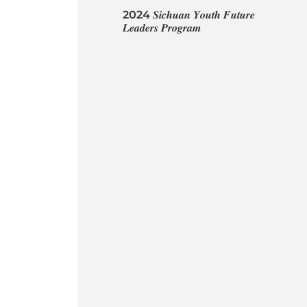
2024 𝑺𝒊𝒄𝒉𝒖𝒂𝒏 𝒀𝒐𝒖𝒕𝒉 𝑭𝒖𝒕𝒖𝒓𝒆
𝑳𝒆𝒂𝒅𝒆𝒓𝒔 𝑷𝒓𝒐𝒈𝒓𝒂𝒎