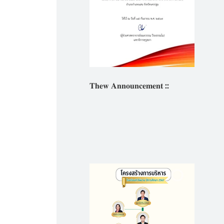
𝐓𝐡𝐞𝐰 𝐀𝐧𝐧𝐨𝐮𝐧𝐜𝐞𝐦𝐞𝐧𝐭 ::