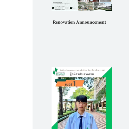
𝐑𝐞𝐧𝐨𝐯𝐚𝐭𝐢𝐨𝐧 𝐀𝐧𝐧𝐨𝐮𝐧𝐜𝐞𝐦𝐞𝐧𝐭