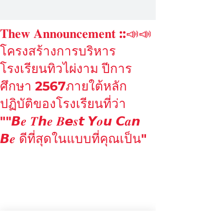
𝐓𝐡𝐞𝐰 𝐀𝐧𝐧𝐨𝐮𝐧𝐜𝐞𝐦𝐞𝐧𝐭 ::📣📣
โครงสร้างการบริหาร
โรงเรียนทิวไผ่งาม ปีการ
ศึกษา 2567ภายใต้หลัก
ปฏิบัติของโรงเรียนที่ว่า
""𝘽𝒆 𝑻𝙝𝒆 𝑩𝙚𝒔𝙩 𝙔𝒐𝙪 𝘾𝒂𝙣
𝘽𝒆 ดีที่สุดในแบบที่คุณเป็น"