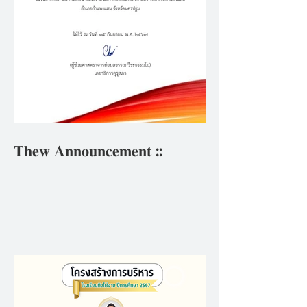
𝐓𝐡𝐞𝐰 𝐀𝐧𝐧𝐨𝐮𝐧𝐜𝐞𝐦𝐞𝐧𝐭 ::