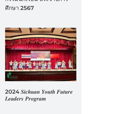
ศึกษา 2567
2024 𝑺𝒊𝒄𝒉𝒖𝒂𝒏 𝒀𝒐𝒖𝒕𝒉 𝑭𝒖𝒕𝒖𝒓𝒆
𝑳𝒆𝒂𝒅𝒆𝒓𝒔 𝑷𝒓𝒐𝒈𝒓𝒂𝒎