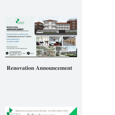
ศึกษา 2567ภายใต้หลักปฏิบัติ
ของโรงเรียนที่ว่า ""𝘽𝒆 𝑻𝙝𝒆
𝑩𝙚𝒔𝙩 𝙔𝒐𝙪 𝘾𝒂𝙣 𝘽𝒆 ดีที่สุดใน
แบบที่คุณเป็น"
𝐑𝐞𝐧𝐨𝐯𝐚𝐭𝐢𝐨𝐧 𝐀𝐧𝐧𝐨𝐮𝐧𝐜𝐞𝐦𝐞𝐧𝐭