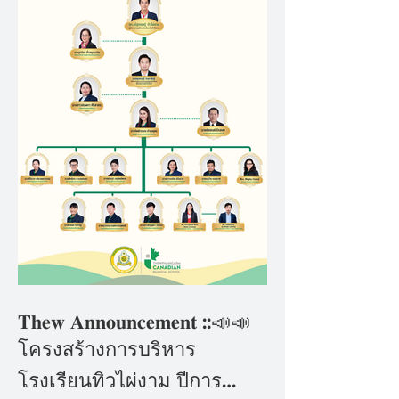
𝐓𝐡𝐞𝐰 𝐀𝐧𝐧𝐨𝐮𝐧𝐜𝐞𝐦𝐞𝐧𝐭 ::📣📣
โครงสร้างการบริหาร
โรงเรียนทิวไผ่งาม ปีการ