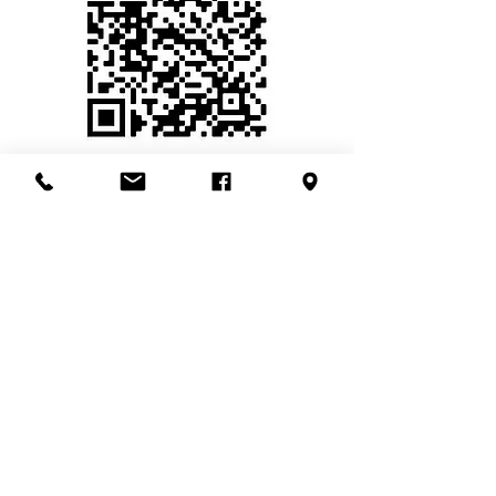
หมายเหตุ
- ขอให้นักเรียนพร้อมกันวันจันทร์ที่ 18 ตุลาคม
2564 ไม่เกินเวลา 09.30 น. ณ โถงอาคาร100ปี
สมเด็จพระศรีนครินทร์
- เข้าแถว เรียงตามรายชื่อเพื่อให้เจ้าหน้าที่ตรวจ
สอบเอกสาร
- จากนั้นเจ้าหน้าที่จะพาไปยังจุดฉีดวัคซีนหอ
ประชุมราชแพทยาลัย เวลา 10.00-11.00 น.
- สำหรับผู้ปกครองไม่สามารถเข้าไป ณ จุดฉีด
วัคซีนได้ เนื่องจากมีพื้นที่จำกัด และคงไว้ซึ่งการ