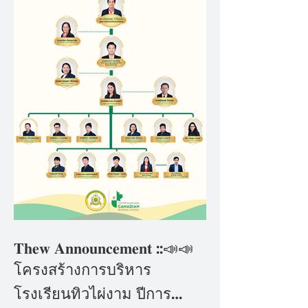
𝐓𝐡𝐞𝐰 𝐀𝐧𝐧𝐨𝐮𝐧𝐜𝐞𝐦𝐞𝐧𝐭 ::📣📣
โครงสร้างการบริหาร
โรงเรียนทิวไผ่งาม ปีการ