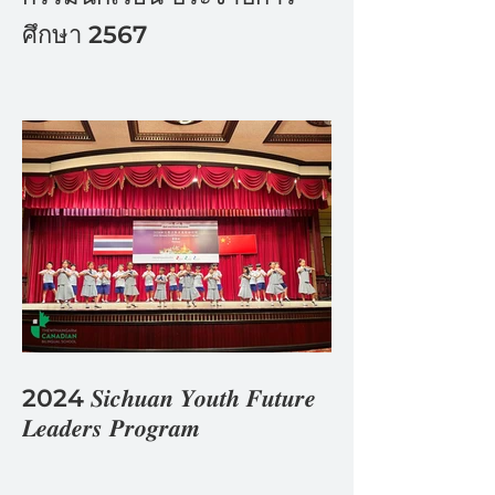
ศึกษา 2567
2024 𝑺𝒊𝒄𝒉𝒖𝒂𝒏 𝒀𝒐𝒖𝒕𝒉 𝑭𝒖𝒕𝒖𝒓𝒆
𝑳𝒆𝒂𝒅𝒆𝒓𝒔 𝑷𝒓𝒐𝒈𝒓𝒂𝒎