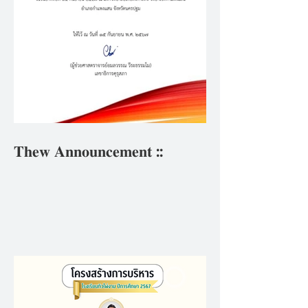
𝐓𝐡𝐞𝐰 𝐀𝐧𝐧𝐨𝐮𝐧𝐜𝐞𝐦𝐞𝐧𝐭 ::