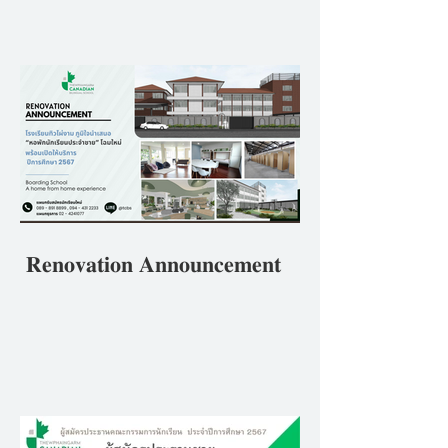
ศึกษา 2567ภายใต้หลักปฏิบัติ
ของโรงเรียนที่ว่า ""𝘽𝒆 𝑻𝙝𝒆
𝑩𝙚𝒔𝙩 𝙔𝒐𝙪 𝘾𝒂𝙣 𝘽𝒆 ดีที่สุดใน
แบบที่คุณเป็น"
𝐑𝐞𝐧𝐨𝐯𝐚𝐭𝐢𝐨𝐧 𝐀𝐧𝐧𝐨𝐮𝐧𝐜𝐞𝐦𝐞𝐧𝐭