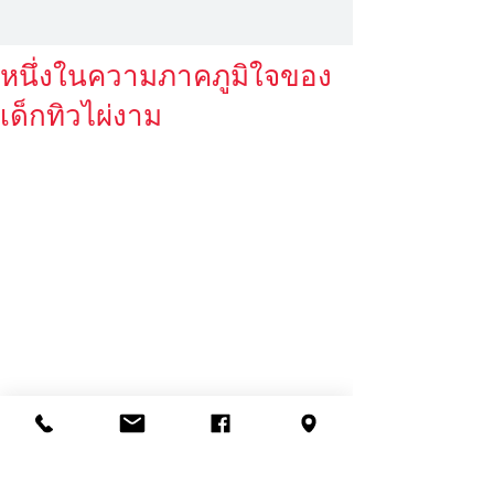
หนึ่งในความภาคภูมิใจของ
เด็กทิวไผ่งาม
           ขอแสดงความยินดีกับนางสาว
เกรซ นงนภัส กุศล นักเรียนชั้น G.12 ที่