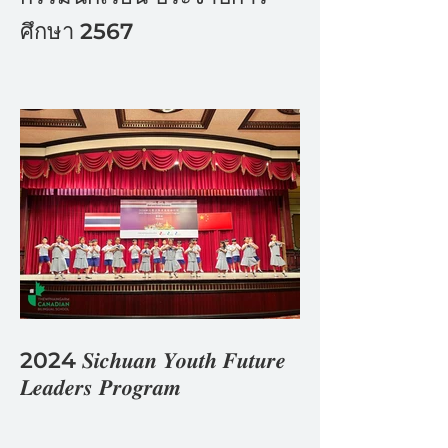
ศึกษา 2567
2024 𝑺𝒊𝒄𝒉𝒖𝒂𝒏 𝒀𝒐𝒖𝒕𝒉 𝑭𝒖𝒕𝒖𝒓𝒆
𝑳𝒆𝒂𝒅𝒆𝒓𝒔 𝑷𝒓𝒐𝒈𝒓𝒂𝒎