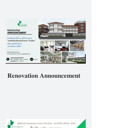
ศึกษา 2567ภายใต้หลักปฏิบัติ
ของโรงเรียนที่ว่า ""𝘽𝒆 𝑻𝙝𝒆
𝑩𝙚𝒔𝙩 𝙔𝒐𝙪 𝘾𝒂𝙣 𝘽𝒆 ดีที่สุดใน
แบบที่คุณเป็น"
𝐑𝐞𝐧𝐨𝐯𝐚𝐭𝐢𝐨𝐧 𝐀𝐧𝐧𝐨𝐮𝐧𝐜𝐞𝐦𝐞𝐧𝐭