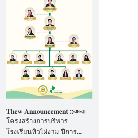
𝐓𝐡𝐞𝐰 𝐀𝐧𝐧𝐨𝐮𝐧𝐜𝐞𝐦𝐞𝐧𝐭 ::📣📣
โครงสร้างการบริหาร
โรงเรียนทิวไผ่งาม ปีการ