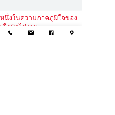
หนึ่งในความภาคภูมิใจของ
เด็กทิวไผ่งาม
ขอแสดงความยินดีกับเด็กชายชิณ ชิณ
สกลพัชญ์ นักเรียนระดับชั้น G.7 ที่ได้เข้า