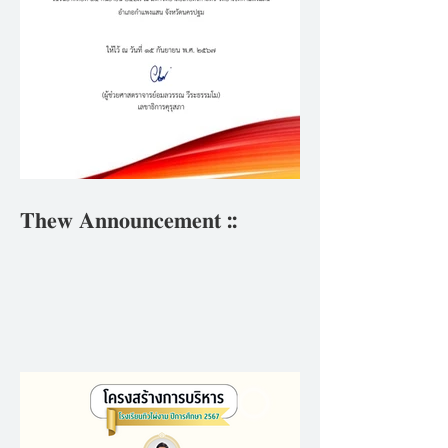
𝐓𝐡𝐞𝐰 𝐀𝐧𝐧𝐨𝐮𝐧𝐜𝐞𝐦𝐞𝐧𝐭 ::