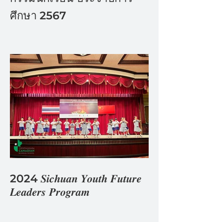
ศึกษา 2567
2024 𝑺𝒊𝒄𝒉𝒖𝒂𝒏 𝒀𝒐𝒖𝒕𝒉 𝑭𝒖𝒕𝒖𝒓𝒆
𝑳𝒆𝒂𝒅𝒆𝒓𝒔 𝑷𝒓𝒐𝒈𝒓𝒂𝒎