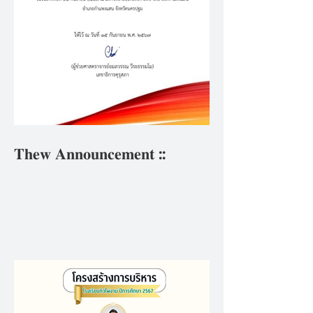
𝐓𝐡𝐞𝐰 𝐀𝐧𝐧𝐨𝐮𝐧𝐜𝐞𝐦𝐞𝐧𝐭 ::