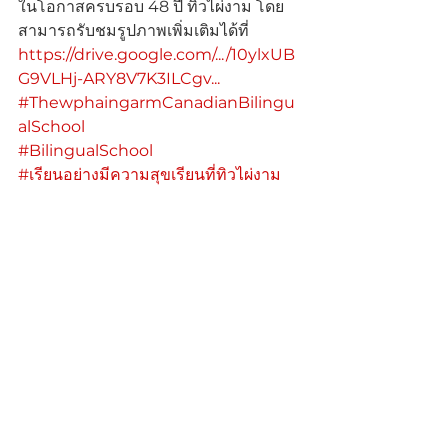
ในโอกาสครบรอบ 48 ปี ทิวไผ่งาม โดย
สามารถรับชมรูปภาพเพิ่มเติมได้ที่ 
https://drive.google.com/.../10ylxUB
G9VLHj-ARY8V7K3ILCgv...
#ThewphaingarmCanadianBilingu
alSchool
#BilingualSchool
#เรียนอย่างมีความสุขเรียนที่ทิวไผ่งาม