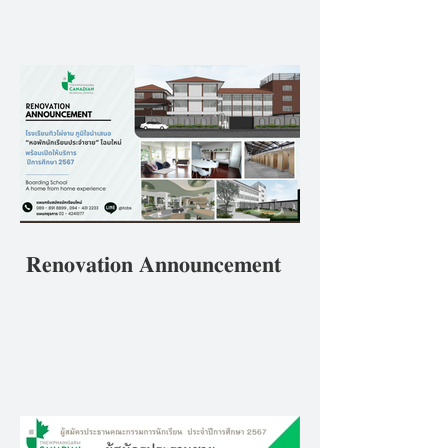
ศึกษา 2567ภายใต้หลักปฏิบัติ
ของโรงเรียนที่ว่า ""𝘽𝒆 𝑻𝙝𝒆
𝑩𝙚𝒔𝙩 𝙔𝒐𝙪 𝘾𝒂𝙣 𝘽𝒆 ดีที่สุดใน
แบบที่คุณเป็น"
𝐑𝐞𝐧𝐨𝐯𝐚𝐭𝐢𝐨𝐧 𝐀𝐧𝐧𝐨𝐮𝐧𝐜𝐞𝐦𝐞𝐧𝐭