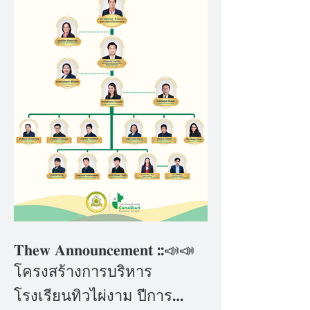
𝐓𝐡𝐞𝐰 𝐀𝐧𝐧𝐨𝐮𝐧𝐜𝐞𝐦𝐞𝐧𝐭 ::📣📣
โครงสร้างการบริหาร
โรงเรียนทิวไผ่งาม ปีการ