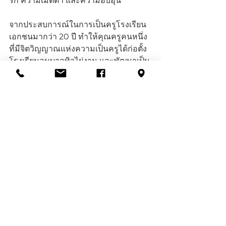
รัก ความเมตตา และความอบอุ่น 
จากประสบการณ์ในการเป็นครูโรงเรียน
เอกชนมากว่า 20 ปี ทำให้คุณครูคนหนึ่ง
ที่มีจิตวิญญาณแห่งความเป็นครูได้ก่อตั้ง
โรงเรียนอนุบาลทิวไผ่งาม และพัฒนาเป็น
โรงเรียนที่เปิดสอนในระดับอนุบาลถึง
ระดับมัธยมศึกษาตอนปลาย ทั้งประจำ
และไปกลับ โดยมีหลักสูตรสามัญ Mini 
English program (MEP)  English 
program (EP) และหลักสูตรนานาชาติ 
Canadian International School of 
Thailand (CIST) ตามลำดับ 
             ตลอดระยะเวลา 47 ปี ทาง
โรงเรียนมีความมุ่งมั่นที่จะสร้างสรรค์
นโยบายในการพัฒนาโรงเรียนให้เป็นผู้นำ
ทางด้านการศึกษา ในทุกๆ ด้าน ไม่ว่าจะ
เป็นทั้งทางด้านหลักสูตร บุคลากร และ