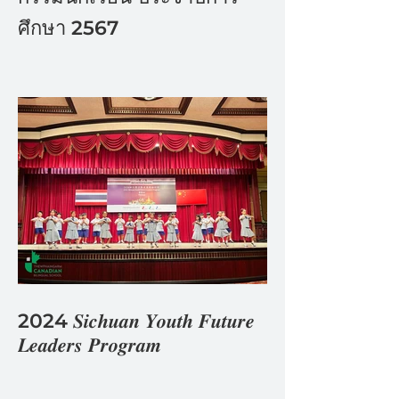
ศึกษา 2567
2024 𝑺𝒊𝒄𝒉𝒖𝒂𝒏 𝒀𝒐𝒖𝒕𝒉 𝑭𝒖𝒕𝒖𝒓𝒆
𝑳𝒆𝒂𝒅𝒆𝒓𝒔 𝑷𝒓𝒐𝒈𝒓𝒂𝒎