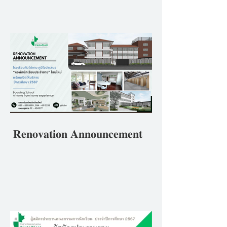
ศึกษา 2567ภายใต้หลักปฏิบัติ
ของโรงเรียนที่ว่า ""𝘽𝒆 𝑻𝙝𝒆
𝑩𝙚𝒔𝙩 𝙔𝒐𝙪 𝘾𝒂𝙣 𝘽𝒆 ดีที่สุดใน
แบบที่คุณเป็น"
𝐑𝐞𝐧𝐨𝐯𝐚𝐭𝐢𝐨𝐧 𝐀𝐧𝐧𝐨𝐮𝐧𝐜𝐞𝐦𝐞𝐧𝐭