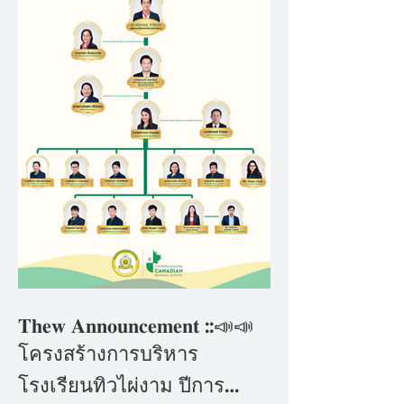
𝐓𝐡𝐞𝐰 𝐀𝐧𝐧𝐨𝐮𝐧𝐜𝐞𝐦𝐞𝐧𝐭 ::📣📣
โครงสร้างการบริหาร
โรงเรียนทิวไผ่งาม ปีการ