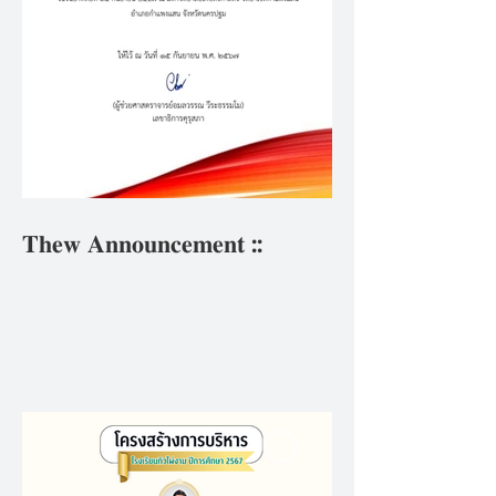
𝐓𝐡𝐞𝐰 𝐀𝐧𝐧𝐨𝐮𝐧𝐜𝐞𝐦𝐞𝐧𝐭 ::